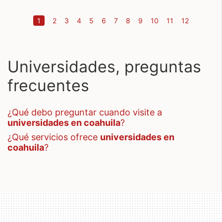
(current)
1
2
3
4
5
6
7
8
9
10
11
12
Universidades, preguntas
frecuentes
¿qué debo preguntar cuando visite a
universidades en coahuila
?
¿qué servicios ofrece
universidades en
coahuila
?