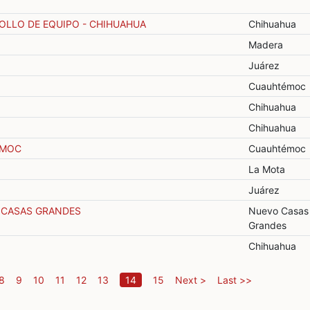
OLLO DE EQUIPO - CHIHUAHUA
Chihuahua
Madera
Juárez
Cuauhtémoc
Chihuahua
Chihuahua
ÉMOC
Cuauhtémoc
La Mota
Juárez
 CASAS GRANDES
Nuevo Casas
Grandes
Chihuahua
(current)
8
9
10
11
12
13
14
15
Next >
Last >>