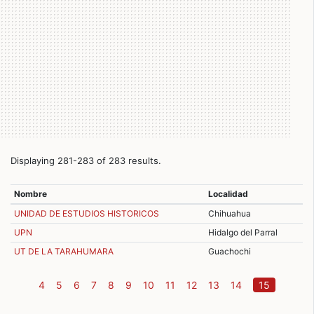
Displaying 281-283 of 283 results.
Nombre
Localidad
UNIDAD DE ESTUDIOS HISTORICOS
Chihuahua
UPN
Hidalgo del Parral
UT DE LA TARAHUMARA
Guachochi
(current)
4
5
6
7
8
9
10
11
12
13
14
15