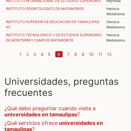
INSTITUTO INTERNACIONAL DE ESTUDIOS SUPERIORES
Reynosa
INSTITUTO ODONTOLOGICO DE MATAMOROS
Heroica
Matamoros
INSTITUTO SUPERIOR DE EDUCACION DE TAMAULIPAS
Heroica
AC
Matamoros
INSTITUTO TECNOLOGICO Y DE ESTUDIOS SUPERIORES
Heroica
DE MONTERREY CAMPUS MATAMOROS
Matamoros
(current)
1
2
3
4
5
6
7
8
9
10
11
12
Universidades, preguntas
frecuentes
¿qué debo preguntar cuando visite a
universidades en tamaulipas
?
¿qué servicios ofrece
universidades en
tamaulipas
?