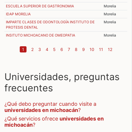
ESCUELA SUPERIOR DE GASTRONOMIA
Morelia
IDAP MORELIA
Morelia
IMPARTE CLASES DE ODONTOLOGÍA INSTITUTO DE
Morelia
PROTESIS DENTAL
INSITUTO MICHOACANO DE OMEOPATIA
Morelia
(current)
1
2
3
4
5
6
7
8
9
10
11
12
Universidades, preguntas
frecuentes
¿qué debo preguntar cuando visite a
universidades en michoacán
?
¿qué servicios ofrece
universidades en
michoacán
?