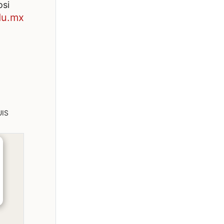
osi
du.mx
UIS