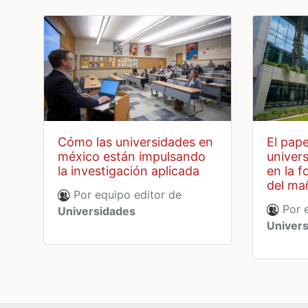
cómo las universidades en
el papel de las
méxico están impulsando
univer
la investigación aplicada
en la f
del ma
Por equipo editor de
Por e
Universidades
Univer