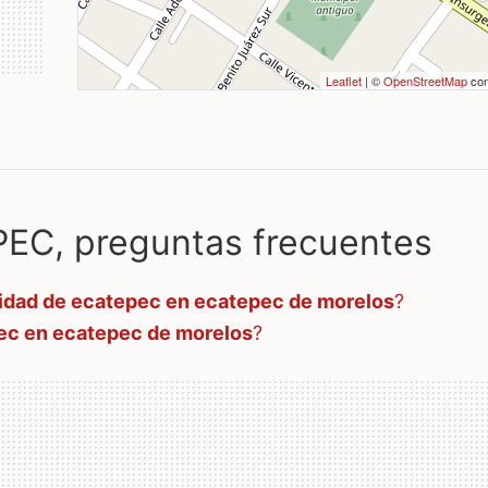
Leaflet
| ©
OpenStreetMap
con
C, preguntas frecuentes
idad de ecatepec en ecatepec de morelos
?
ec en ecatepec de morelos
?