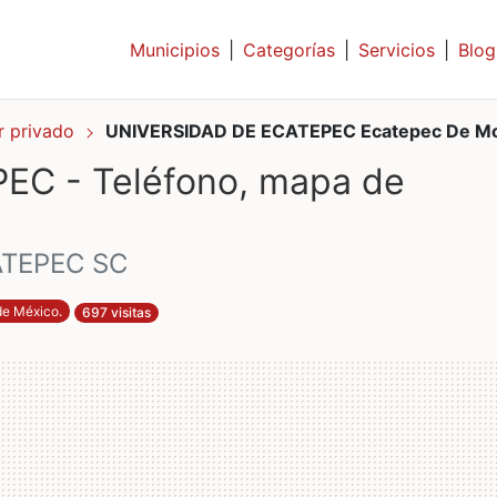
Municipios
|
Categorías
|
Servicios
|
Blog
or privado
UNIVERSIDAD DE ECATEPEC Ecatepec De Mo
C - Teléfono, mapa de
ATEPEC SC
de México
.
697 visitas