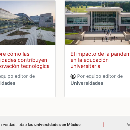
el impacto de la pandemia
sidades contribuyen
en la educación
novación tecnológica
universitaria
quipo editor de
Por equipo editor de
sidades
Universidades
a verdad sobre las
universidades en México
|
A