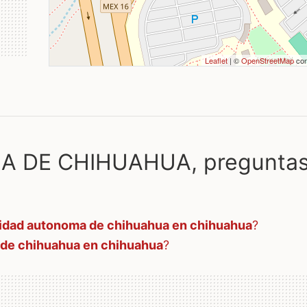
Leaflet
| ©
OpenStreetMap
con
 DE CHIHUAHUA, pregunta
idad autonoma de chihuahua en chihuahua
?
 de chihuahua en chihuahua
?