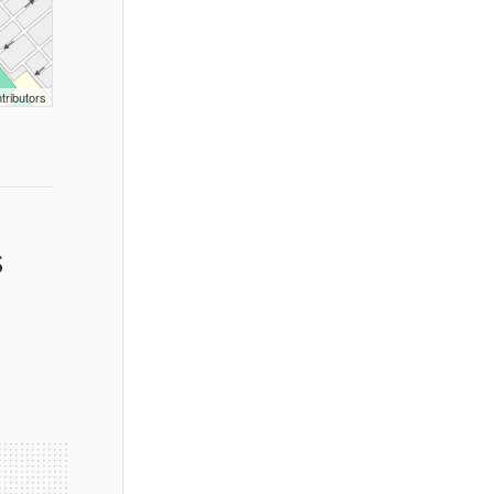
tributors
s