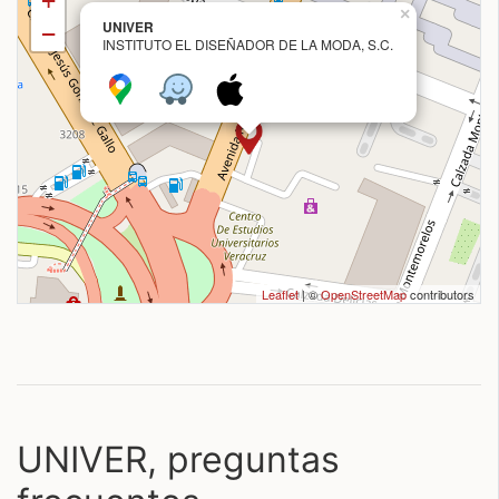
+
×
UNIVER
−
INSTITUTO EL DISEÑADOR DE LA MODA, S.C.
Leaflet
| ©
OpenStreetMap
contributors
UNIVER, preguntas