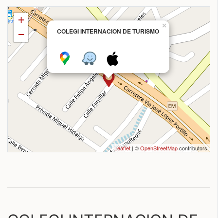
+
×
COLEGI INTERNACION DE TURISMO
−
Leaflet
| ©
OpenStreetMap
contributors