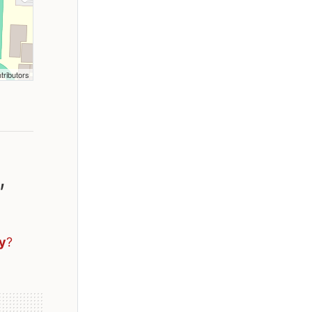
tributors
,
y
?