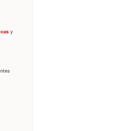
ecas
y
antes